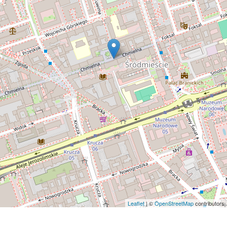
Leaflet
| ©
OpenStreetMap
contributors